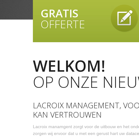
GRATIS
OFFERTE
WELKOM!
OP ONZE NIEU
LACROIX MANAGEMENT, VOO
KAN VERTROUWEN
Lacroix manamgent zorgt voor de uitbouw en het onde
zorgen wij ervoor dat u met een gerust hart uw datace