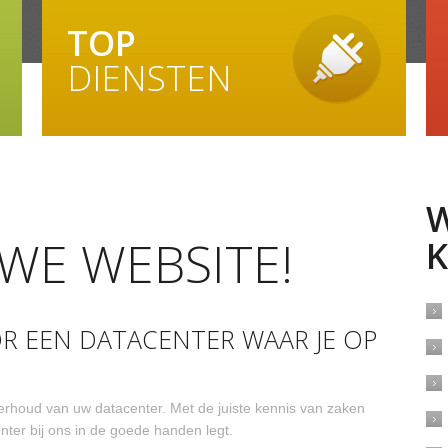
TOP
DIENSTEN
WE WEBSITE!
K
R EEN DATACENTER WAAR JE OP
rhoud van uw datacenter. Met de juiste kennis van zaken
nter bij ons in de goede handen legt.