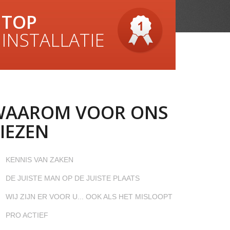
TOP
INSTALLATIE
WAAROM VOOR ONS
IEZEN
KENNIS VAN ZAKEN
DE JUISTE MAN OP DE JUISTE PLAATS
WIJ ZIJN ER VOOR U... OOK ALS HET MISLOOPT
PRO ACTIEF